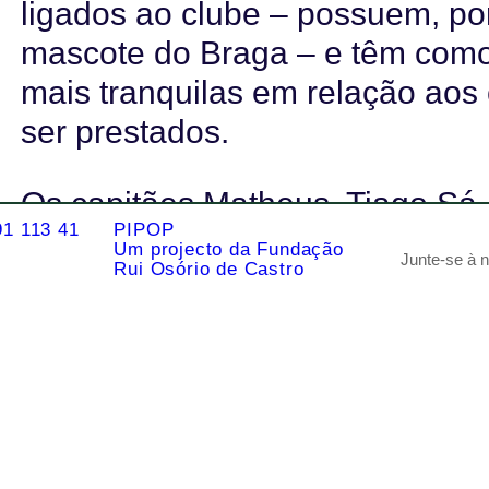
ligados ao clube – possuem, p
mascote do Braga – e têm como 
mais tranquilas em relação aos
ser prestados.
Os capitães Matheus, Tiago Sá,
91 113 41
PIPOP
bem como o presidente António 
Um projecto da Fundação
Rui Osório de Castro
hospital e conviveram de perto
internadas na unidade.
“Esta é mais uma demonstração 
entre o Braga e o Hospital de 
enche o nosso coração de alegr