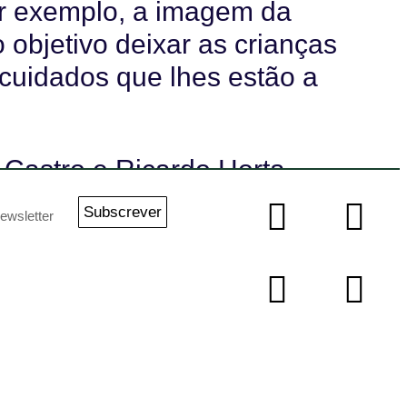
or exemplo, a imagem da
objetivo deixar as crianças
 cuidados que lhes estão a
 Castro e Ricardo Horta,
Salvador, visitaram o
Subscrever
 com algumas das crianças
da ligação estreita que há
Braga. Esta é uma ação que
ia e de emoção, já que