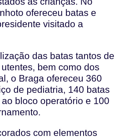
tados às crianças. No
inhoto ofereceu batas e
presidente visitado a
ização das batas tantos de
e utentes, bem como dos
al, o Braga ofereceu 360
iço de pediatria, 140 batas
 ao bloco operatório e 100
ernamento.
ecorados com elementos