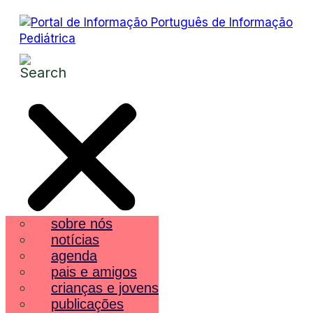
sobre nós
notícias
agenda
pais e amigos
crianças e jovens
publicações