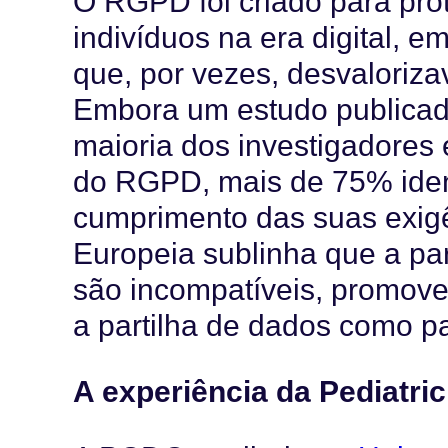
O RGPD foi criado para prot
indivíduos na era digital, e
que, por vezes, desvaloriz
Embora um estudo publicad
maioria dos investigadores 
do RGPD, mais de 75% iden
cumprimento das suas exig
Europeia sublinha que a par
são incompatíveis, promove
a partilha de dados como p
A experiência da Pediatr