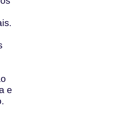
dos
is.
s
o
ão
a e
.