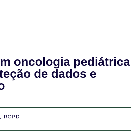
em oncologia pediátrica
oteção de dados e
o
,
RGPD