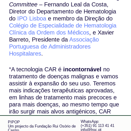
Committee
– Fernando Leal da Costa,
Diretor do Departamento de Hematologia
do
IPO Lisboa
e membro da Direção do
Colégio de Especialidade de Hematologia
Clínica da Ordem dos Médicos
, e Xavier
Barreto, Presidente da
Associação
Portuguesa de Administradores
Hospitalares
.
“A tecnologia CAR é
incontornável
no
tratamento de doenças malignas e vamos
assistir à expansão do seu uso. Teremos
mais indicações terapêuticas aprovadas,
em linhas de tratamento mais precoces e
para mais doenças, ao mesmo tempo que
irão surgir mais alvos antigénicos, CAR
produzidas em poucas horas, associação
WhatsApp:
PIPOP
de CAR com outros tratamentos e até
(+351) 91 113 41 41
Um projecto da Fundação Rui Osório de
info@froc.pt
Castro