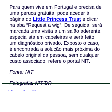
Para quem vive em Portugal e precisa de
uma peruca gratuita, pode aceder à
página do
Little Princess Trust
e clicar
na aba “Request a wig”. De seguida, será
marcada uma visita a um salão aderente,
especialista em cabeleiras e será feito
um diagnóstico privado. Exposto o caso,
é encontrada a solução mais próxima do
cabelo original da pessoa, sem qualquer
custo associado, refere o portal NIT.
Fonte: NIT
Fotografia: NIT/DR
Av. Barbosa du Bocage, 113,
3º Piso 1050-031 Lisboa, Portugal
Telefone: (+351) 21 791 50 07
WhatsApp: (+351) 91 113 41 41
info@froc.pt