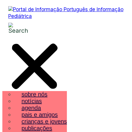
sobre nós
notícias
agenda
pais e amigos
crianças e jovens
publicações