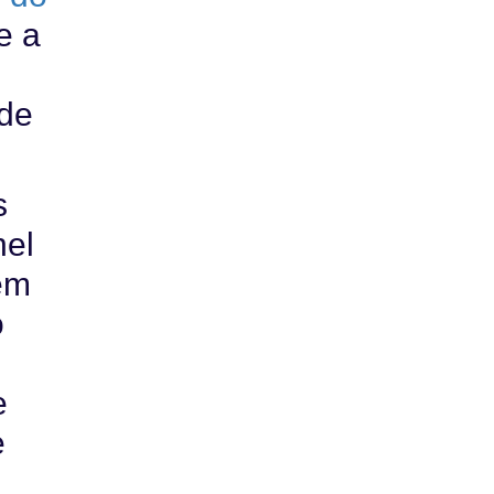
e a
 de
s
nel
em
o
e
e