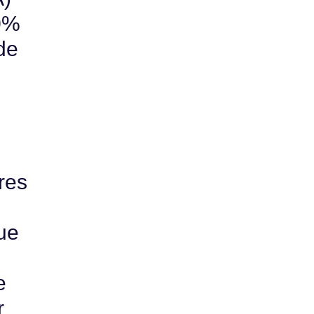
90%
de
res
ue
e
r