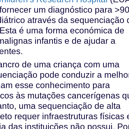
 fornecer um diagnóstico para >
iátrico através da sequenciação 
Esta é uma forma económica de
malignas infantis e de ajudar a
entes.
cancro de uma criança com uma
uenciação pode conduzir a melho
izam esse conhecimento para
ficos às mutações cancerígenas q
anto, uma sequenciação de alta
o requer infraestruturas físicas 
a das instituições não possui. Po