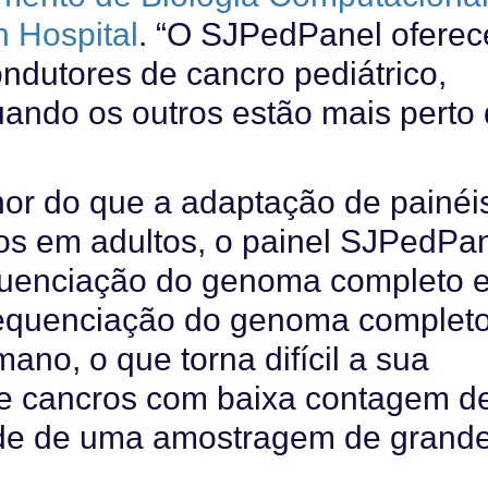
h Hospital
. “O SJPedPanel oferec
ndutores de cancro pediátrico,
ando os outros estão mais perto
hor do que a adaptação de painéi
os em adultos, o painel SJPedPa
quenciação do genoma completo 
sequenciação do genoma complet
no, o que torna difícil a sua
 de cancros com baixa contagem d
ade de uma amostragem de grand