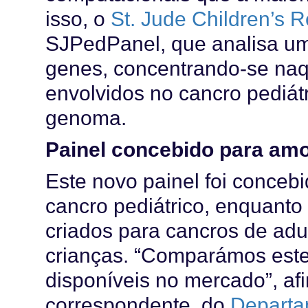
isso, o
St. Jude Children’s 
SJPedPanel, que analisa u
genes, concentrando-se naq
envolvidos no cancro pediátr
genoma.
Painel concebido para amo
Este novo painel foi concebi
cancro pediátrico, enquanto
criados para cancros de adu
crianças. “Comparámos este 
disponíveis no mercado”, af
correspondente, do
Departa