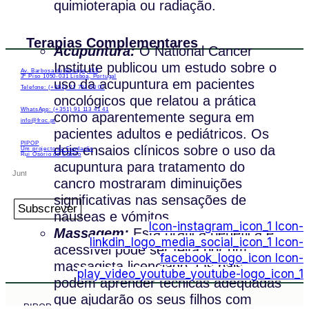
quimioterapia ou radiação.
Terapias Complementares
Acupuntura:
O National Cancer
Institute publicou um estudo sobre o
Av. Barbosa du Bocage, 113,
3º Piso 1050-031 Lisboa, Portugal
uso da acupuntura em pacientes
Telefone: (+351) 21 791 50 07
oncológicos que relatou a prática
WhatsApp: (+351) 91 113 41 41
como aparentemente segura em
info@froc.pt
pacientes adultos e pediátricos. Os
PIPOP
dois ensaios clínicos sobre o uso da
Um projecto da Fundação
Rui Osório de Castro
acupuntura para tratamento do
cancro mostraram diminuições
significativas nas sensações de
Subscrever
náuseas e vómitos.
Icon-instagram_icon_1
Icon-
Massagem:
Esta prática benéfica e
linkdin_logo_media_social_icon_1
Icon-
acessível pode ser feita por um
facebook_logo_icon
Icon-
massagista licenciado. Os pais
play_video_youtube_youtube-logo_icon_1
podem aprender técnicas adequadas
que ajudarão os seus filhos com
PIPOP