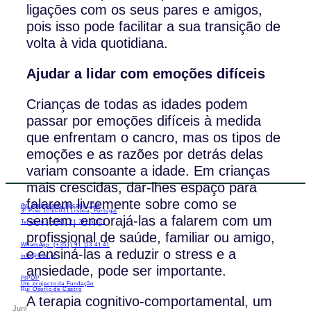
ligações com os seus pares e amigos,
pois isso pode facilitar a sua transição de
volta à vida quotidiana.
Ajudar a lidar com emoções difíceis
Crianças de todas as idades podem
passar por emoções difíceis à medida
que enfrentam o cancro, mas os tipos de
emoções e as razões por detrás delas
variam consoante a idade. Em crianças
mais crescidas, dar-lhes espaço para
falarem livremente sobre como se
Av. Barbosa du Bocage, 113,
3º Piso 1050-031 Lisboa, Portugal
sentem, encorajá-las a falarem com um
Telefone: (+351) 21 791 50 07
profissional de saúde, familiar ou amigo,
WhatsApp: (+351) 91 113 41 41
e ensiná-las a reduzir o stress e a
info@froc.pt
ansiedade, pode ser importante.
PIPOP
Um projecto da Fundação
Rui Osório de Castro
A terapia cognitivo-comportamental, um