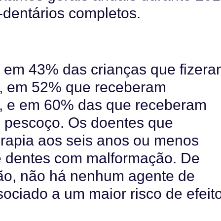
-dentários completos.
e em
43%
das crianças que fizer
,
em
52%
que receberam
, e em
60
% das que receberam
o
pescoço
. Os doentes que
rapia
aos seis anos ou menos
e dentes
com malformação
. De
ção, não há nenhum agente de
sociado a um maior risco de efeit