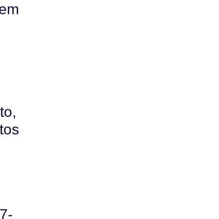
dem
a
to,
tos
7-