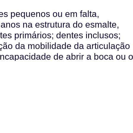
es pequenos ou em falta,
anos na estrutura do esmalte,
es primários; dentes inclusos;
ção da mobilidade da articulação
ncapacidade de abrir a boca ou 
ais.
cro
ativas entre as anomalias dentária
 foram uma maior incidência de
os e curtos) entre as meninas e