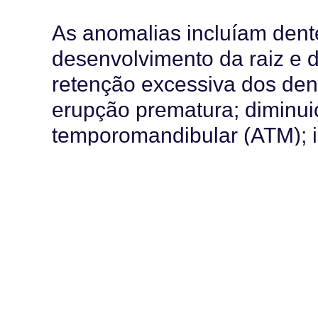
As anomalias incluíam dent
desenvolvimento da raiz e d
retenção excessiva dos dent
erupção prematura; diminui
temporomandibular (ATM); i
maxilar e deformidades faci
C
uidados dentários
essenciais
para crianças com can
As diferenças mais signific
dos meninos e das meninas
microdontia (dentes pequen