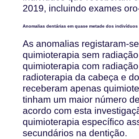
2019, incluindo exames oro
Anomalias dentárias
em quase metade dos
indivíduos
As anomalias registaram-s
quimioterapia sem radiação
quimioterapia
com
radiação
radioterapia da cabeça e
d
receberam
apenas quimiote
tinham
um maior número d
acordo com esta investiga
quimioterapia específico as
secundários na dentição.