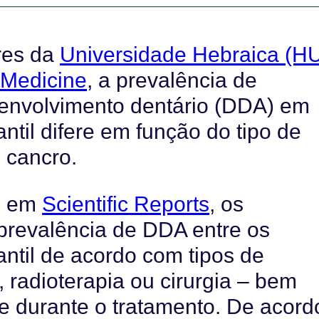
res da
Universidade Hebraica (HU
 Medicine
, a prevalência de
senvolvimento dentário (DDA) em
ntil difere em função do tipo de
 cancro.
o em
Scientific
Reports
,
os
 prevalência de DDA entre os
antil de acordo com tipos de
 radioterapia ou cirurgia
– bem
e durante o tratamento. De acord