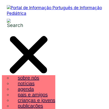
sobre nós
notícias
agenda
pais e amigos
crianças e jovens
publicações