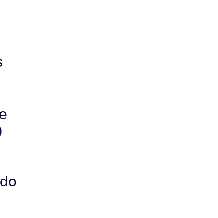
s
 e
0
 do