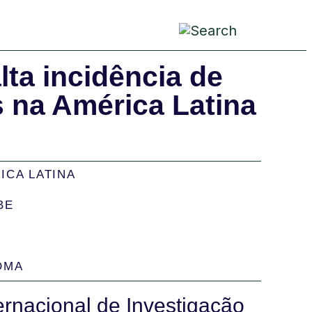
pai
crian
conve
ta incidência de
s na América Latina
ICA LATINA
BE
OMA
rnacional de Investigação