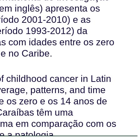
 em inglês) apresenta os
ríodo 2001-2010) e as
eríodo 1993-2012) da
as com idades entre os zero
 e no Caribe.
of childhood cancer in Latin
erage, patterns, and time
re os zero e os 14 anos de
 Caraíbas têm uma
nfoma em comparação com os
 a patologia.