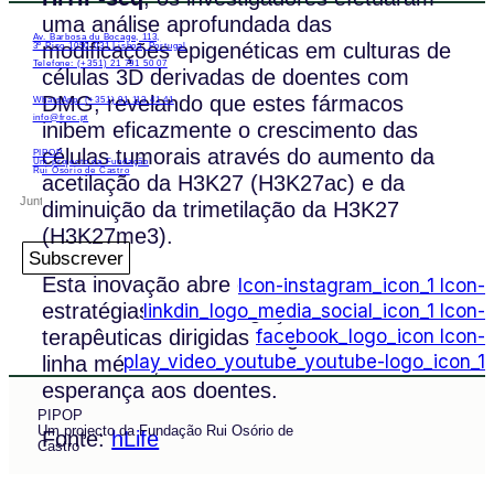
uma análise aprofundada das
Av. Barbosa du Bocage, 113,
modificações epigenéticas em culturas de
3º Piso 1050-031 Lisboa, Portugal
Telefone: (+351) 21 791 50 07
células 3D derivadas de doentes com
DMG, revelando que estes fármacos
WhatsApp: (+351) 91 113 41 41
info@froc.pt
inibem eficazmente o crescimento das
células tumorais através do aumento da
PIPOP
Um projecto da Fundação
Rui Osório de Castro
acetilação da H3K27 (H3K27ac) e da
diminuição da trimetilação da H3K27
(H3K27me3).
Subscrever
Esta inovação abre caminho a novas
Icon-instagram_icon_1
Icon-
estratégias de investigação e
linkdin_logo_media_social_icon_1
Icon-
facebook_logo_icon
Icon-
terapêuticas dirigidas ao glioma difuso da
play_video_youtube_youtube-logo_icon_1
linha média, oferecendo uma nova
esperança aos doentes.
PIPOP
Um projecto da Fundação Rui Osório de
Fonte:
hLife
Castro