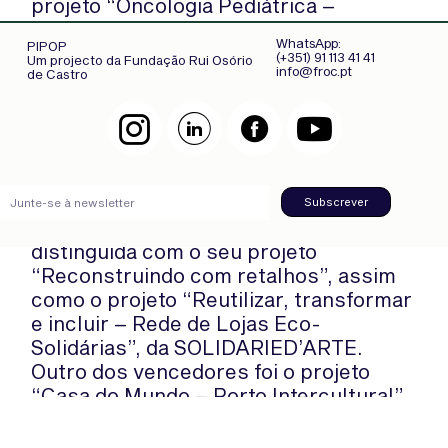
projeto “Oncologia Pediátrica –
Informação que faz a diferença”, criado
WhatsApp:
PIPOP
pela FROC – Fundação Rui Osório de
(+351) 91 113 41 41
Um projecto da Fundação Rui Osório
info@froc.pt
Castro. A iniciativa tem como objetivo
de Castro
aumentar a literacia em saúde através
da divulgação de informação rigorosa,
criteriosa e de fácil compreensão
sobre oncologia pediátrica.
Subscrever
Também a Associação Betel foi
distinguida com o seu projeto
“Reconstruindo com retalhos”, assim
como o projeto “Reutilizar, transformar
e incluir – Rede de Lojas Eco-
Solidárias”, da SOLIDARIED’ARTE.
Outro dos vencedores foi o projeto
“Casa do Mundo – Porto Intercultural”,
da associação ESPAÇO T. Por último,
foi também distinguido o projeto “Casa