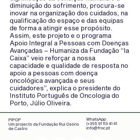
diminuição do sofrimento, procura-se
inovar na organização dos cuidados, na
qualificação do espaço e das equipas
de forma a atingir esse propósito.
Assim, este projeto e o programa
Apoio Integral a Pessoas com Doenças
Avançadas – Humaniza da Fundação “la
Caixa” veio reforçar a nossa
capacidade e qualidade de resposta no
apoio a pessoas com doença
oncológica avançada e seus
cuidadores”, explica o presidente do
Instituto Português de Oncologia do
Porto, Júlio Oliveira.
Favorecer o bem-estar do doente e da
WhatsApp:
PIPOP
(+351) 91 113 41 41
Um projecto da Fundação Rui Osório
sua família
info@froc.pt
de Castro