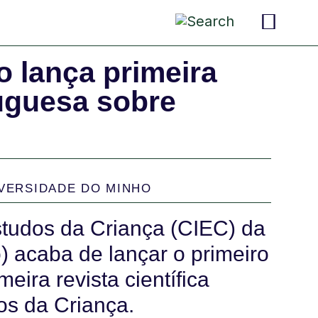
pais 
criança
convers
 lança primeira
tuguesa sobre
VERSIDADE DO MINHO
studos da Criança (CIEC) da
 acaba de lançar o primeiro
imeira revista científica
os da Criança.