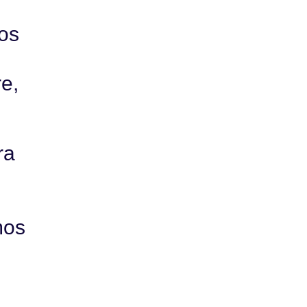
os
e,
ra
mos