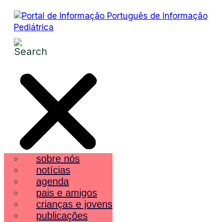
sobre nós
notícias
agenda
pais e amigos
crianças e jovens
publicações