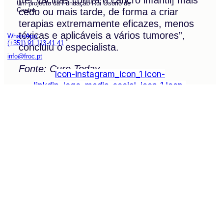
Um projecto da Fundação Rui Osório de
Castro
cedo ou mais tarde, de forma a criar
terapias extremamente eficazes, menos
tóxicas e aplicáveis a vários tumores”,
WhatsApp:
(+351) 91 113 41 41
concluiu o especialista.
info@froc.pt
Fonte: Cure Today
Icon-instagram_icon_1
Icon-
linkdin_logo_media_social_icon_1
Icon-
facebook_logo_icon
Icon-
play_video_youtube_youtube-logo_icon_1
Subscrever
Explore
Drag