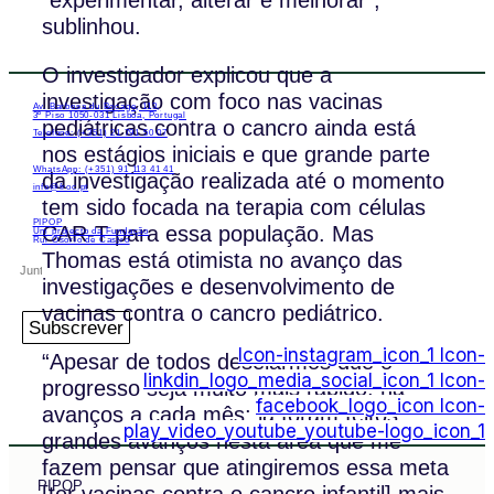
sublinhou.
O investigador explicou que a
investigação com foco nas vacinas
Av. Barbosa du Bocage, 113,
3º Piso 1050-031 Lisboa, Portugal
pediátricas contra o cancro ainda está
Telefone: (+351) 21 791 50 07
nos estágios iniciais e que grande parte
WhatsApp: (+351) 91 113 41 41
da investigação realizada até o momento
info@froc.pt
tem sido focada na terapia com células
PIPOP
CAR-T para essa população. Mas
Um projecto da Fundação
Rui Osório de Castro
Thomas está otimista no avanço das
investigações e desenvolvimento de
vacinas contra o cancro pediátrico.
Subscrever
Icon-instagram_icon_1
Icon-
“Apesar de todos desejarmos que o
linkdin_logo_media_social_icon_1
Icon-
progresso seja muito mais rápido, há
facebook_logo_icon
Icon-
avanços a cada mês; já foram feitos
play_video_youtube_youtube-logo_icon_1
grandes avanços nesta área que me
fazem pensar que atingiremos essa meta
PIPOP
[ter vacinas contra o cancro infantil] mais