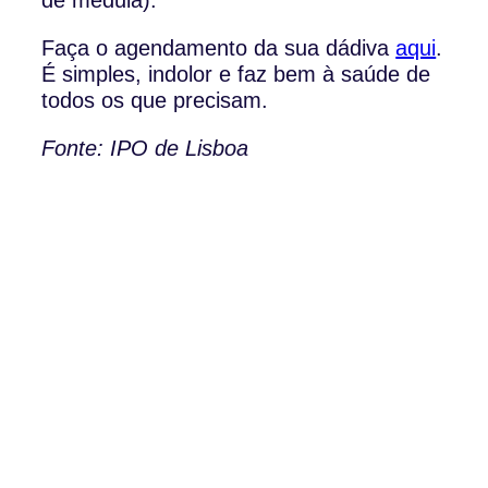
Faça o agendamento da sua dádiva
aqui
.
É simples, indolor e faz bem à saúde de
todos os que precisam.
Fonte: IPO de Lisboa
Av. Barbosa du Bocage, 113,
3º Piso 1050-031 Lisboa, Portugal
Telefone: (+351) 21 791 50 07