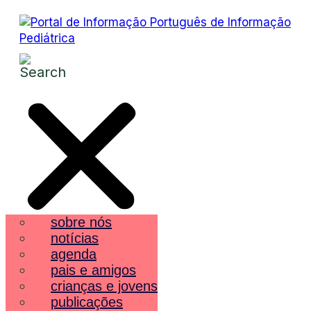
sobre nós
notícias
agenda
pais e amigos
crianças e jovens
publicações