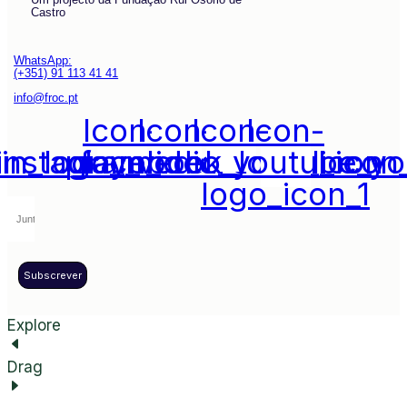
Castro
WhatsApp:
(+351) 91 113 41 41
info@froc.pt
Icon-
Icon-
Icon-
Icon-
din_logo_media_social_icon
instagram_icon_1
play_video_youtube_y
facebook_logo_icon
logo_icon_1
Subscrever
Explore
Drag