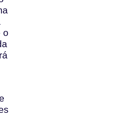
ma
a
 o
da
rá
de
ões