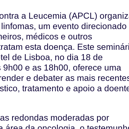
ontra a Leucemia (APCL) organi
linfomas, um evento direcionado
meiros, médicos e outros
tratam esta doença. Este seminár
el de Lisboa, no dia 18 de
s 9h00 e as 18h00, oferece uma
render e debater as mais recente
tico, tratamento e apoio a doent
sas redondas moderadas por
na área da oncologia, o testemunh