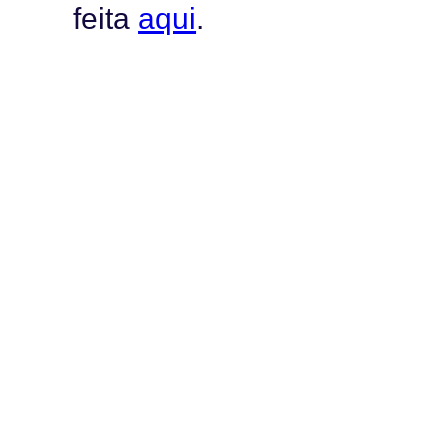
feita
aqui
.
Fonte: Associação Portugu
release)
Av. Barbosa du Bocage, 113,
3º Piso 1050-031 Lisboa, Portugal
Telefone: (+351) 21 791 50 07