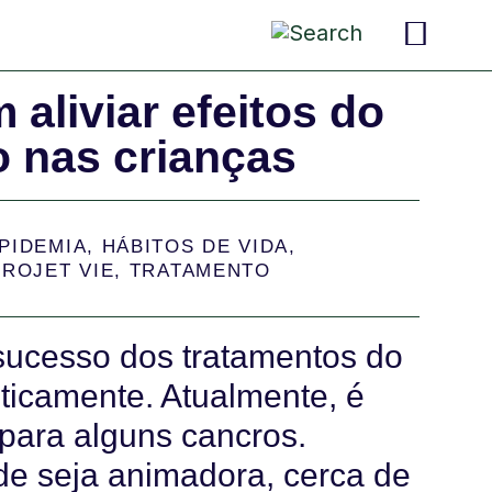
pais 
criança
convers
aliviar efeitos do
o nas crianças
IPIDEMIA
,
HÁBITOS DE VIDA
,
PROJET VIE
,
TRATAMENTO
 sucesso dos tratamentos do
ticamente. Atualmente, é
 para alguns cancros.
de seja animadora, cerca de