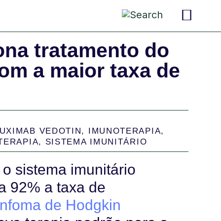
pais 
criança
convers
ona tratamento do
om a maior taxa de
UXIMAB VEDOTIN
,
IMUNOTERAPIA
,
TERAPIA
,
SISTEMA IMUNITÁRIO
o sistema imunitário
a 92% a taxa de
infoma de Hodgkin