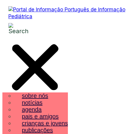
sobre nós
notícias
agenda
pais e amigos
crianças e jovens
publicações