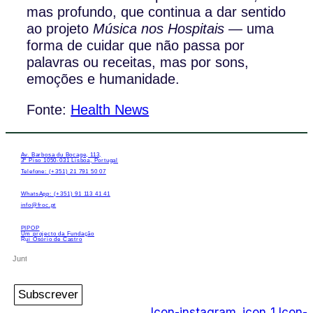
mas profundo, que continua a dar sentido
ao projeto
Música nos Hospitais
— uma
forma de cuidar que não passa por
palavras ou receitas, mas por sons,
emoções e humanidade.
Fonte:
Health News
Av. Barbosa du Bocage, 113,
3º Piso 1050-031 Lisboa, Portugal
Telefone: (+351) 21 791 50 07
WhatsApp: (+351) 91 113 41 41
info@froc.pt
PIPOP
Um projecto da Fundação
Rui Osório de Castro
Subscrever
Icon-instagram_icon_1
Icon-