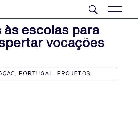
s às escolas para
espertar vocações
AÇÃO
,
PORTUGAL
,
PROJETOS