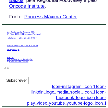
Baixos
, pela Regiodeal Foodvalley e pelo
Oncode Institute
.
Fonte:
Princess Máxima Center
Av. Barbosa du Bocage, 113,
3º Piso 1050-031 Lisboa, Portugal
Telefone: (+351) 21 791 50 07
WhatsApp: (+351) 91 113 41 41
info@froc.pt
PIPOP
Um projecto da Fundação
Rui Osório de Castro
Subscrever
Icon-instagram_icon_1
Icon-
linkdin_logo_media_social_icon_1
Icon-
facebook_logo_icon
Icon-
play_video_youtube_youtube-logo_icon_1