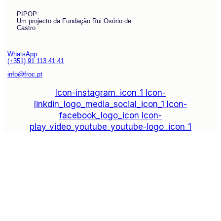
PIPOP
Um projecto da Fundação Rui Osório de
Castro
WhatsApp:
(+351) 91 113 41 41
info@froc.pt
Icon-instagram_icon_1
Icon-
linkdin_logo_media_social_icon_1
Icon-
facebook_logo_icon
Icon-
play_video_youtube_youtube-logo_icon_1
Subscrever
Explore