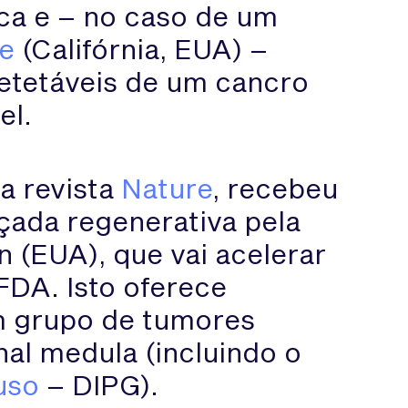
ca e – no caso de um
ne
(Califórnia, EUA) –
detetáveis de um cancro
el.
a revista
Nature
, recebeu
çada regenerativa pela
 (EUA), que vai acelerar
FDA. Isto oferece
m grupo de tumores
nal medula (incluindo o
uso
– DIPG).