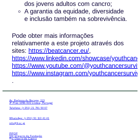
dos jovens adultos com cancro;
A garantia da equidade, diversidade
e inclusão também na sobrevivência.
Pode obter mais informações
relativamente a este projeto através dos
sites:
https://beatcancer.eu/
,
https://www.linkedin.com/showcase/youthcanc
https://www.youtube.com/@youthcancersurviv
https://www.instagram.com/youthcancersurviv
.
Av. Barbosa du Bocage, 113,
3º Piso 1050-031 Lisboa, Portugal
Telefone: (+351) 21 791 50 07
WhatsApp: (+351) 91 113 41 41
info@froc.pt
PIPOP
Um projecto da Fundação
Rui Osório de Castro