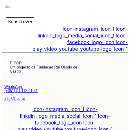
Subscrever
Icon-instagram_icon_1
Icon-
linkdin_logo_media_social_icon_1
Icon-
facebook_logo_icon
Icon-
play_video_youtube_youtube-logo_icon_1
PIPOP
Um projecto da Fundação Rui Osório de
Castro
WhatsApp:
(+351) 91 113 41 41
info@froc.pt
Icon-instagram_icon_1
Icon-
linkdin_logo_media_social_icon_1
Icon-
facebook_logo_icon
Icon-
play_video_youtube_youtube-logo_icon_1