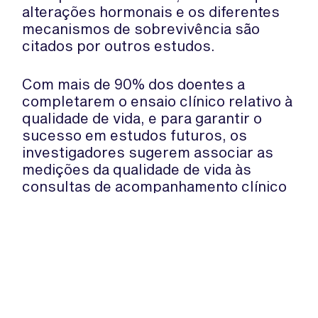
alterações hormonais e os diferentes
mecanismos de sobrevivência são
citados por outros estudos.
Com mais de 90% dos doentes a
completarem o ensaio clínico relativo à
qualidade de vida, e para garantir o
sucesso em estudos futuros, os
investigadores sugerem associar as
medições da qualidade de vida às
consultas de acompanhamento clínico
planeadas após o fim do tratamento
contra o cancro.
Fonte:
Medical Xpress
WhatsApp:
PIPOP
(+351) 91 113 41 41
Um projecto da Fundação Rui Osório