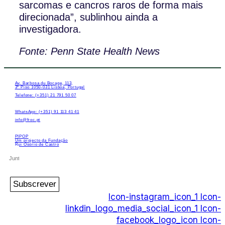
sarcomas e cancros raros de forma mais
direcionada”, sublinhou ainda a
investigadora.
Fonte: Penn State Health News
Av. Barbosa du Bocage, 113,
3º Piso 1050-031 Lisboa, Portugal
Telefone: (+351) 21 791 50 07
WhatsApp: (+351) 91 113 41 41
info@froc.pt
PIPOP
Um projecto da Fundação
Rui Osório de Castro
Subscrever
Icon-instagram_icon_1
Icon-
linkdin_logo_media_social_icon_1
Icon-
facebook_logo_icon
Icon-