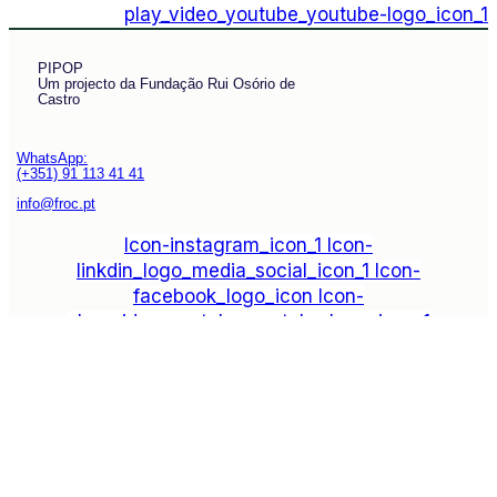
play_video_youtube_youtube-logo_icon_1
PIPOP
Um projecto da Fundação Rui Osório de
Castro
WhatsApp:
(+351) 91 113 41 41
info@froc.pt
Icon-instagram_icon_1
Icon-
linkdin_logo_media_social_icon_1
Icon-
facebook_logo_icon
Icon-
play_video_youtube_youtube-logo_icon_1
Subscrever