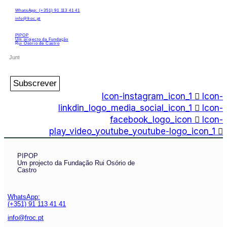
WhatsApp: (+351) 91 113 41 41
info@froc.pt
PIPOP
Um projecto da Fundação
Rui Osório de Castro
Subscrever
Icon-instagram_icon_1
Icon-
linkdin_logo_media_social_icon_1
Icon-
facebook_logo_icon
Icon-
play_video_youtube_youtube-logo_icon_1
PIPOP
Um projecto da Fundação Rui Osório de
Castro
WhatsApp:
(+351) 91 113 41 41
info@froc.pt