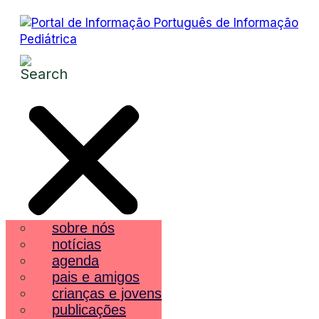
sobre nós
notícias
agenda
pais e amigos
crianças e jovens
publicações