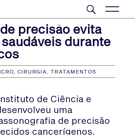
de precisão evita
 saudáveis durante
cos
NCRO
,
CIRURGIA
,
TRATAMENTOS
nstituto de Ciência e
 desenvolveu uma
rassonografia de precisão
tecidos cancerígenos,