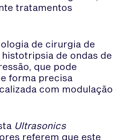
nte tratamentos
logia de cirurgia de
histotripsia de ondas de
essão, que pode
de forma precisa
focalizada com modulação
sta
Ultrasonics
dores referem que este