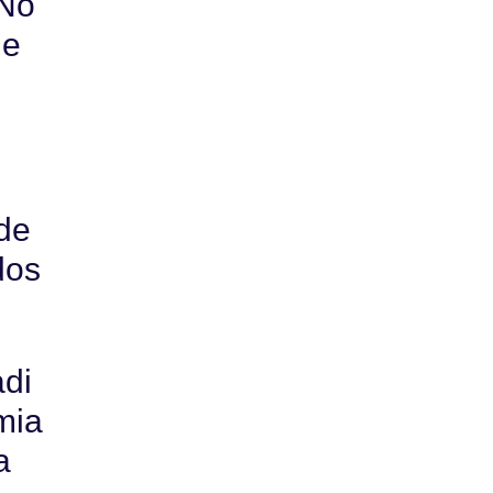
 No
 e
 de
dos
adi
mia
a