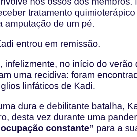
senvolve nos ossos dos membros.
eceber tratamento quimioterápico
na amputação de um pé.
adi entrou em remissão.
, infelizmente, no início do verão
am uma recidiva: foram encontra
lios linfáticos de Kadi.
ma dura e debilitante batalha, K
ncro, desta vez durante uma pande
eocupação constante”
para a su