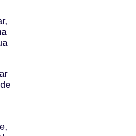
r,
ma
ua
ar
 de
e,