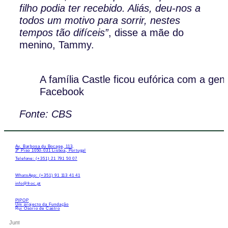
filho podia ter recebido. Aliás, deu-nos a
todos um motivo para sorrir, nestes
tempos tão difíceis”
, disse a mãe do
menino, Tammy.
A família Castle ficou eufórica com a gent
Facebook
Fonte: CBS
Av. Barbosa du Bocage, 113,
3º Piso 1050-031 Lisboa, Portugal
Telefone: (+351) 21 791 50 07
WhatsApp: (+351) 91 113 41 41
info@froc.pt
PIPOP
Um projecto da Fundação
Rui Osório de Castro