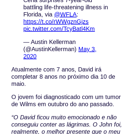
battling life-threatening illness in
Florida, via
@WFLA
:
https://t.co/rWWgznGjzs
pic.twitter.com/TcyBatl4Km
— Austin Kellerman
(@AustinKellerman)
May 3,
2020
Atualmente com 7 anos, David irá
completar 8 anos no próximo dia 10 de
maio.
O jovem foi diagnosticado com um tumor
de Wilms em outubro do ano passado.
“O David ficou muito emocionado e não
conseguiu conter as lágrimas. O John foi,
realmente, o melhor presente que o meu