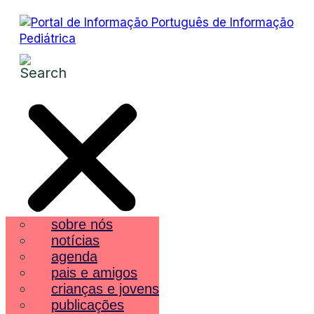
sobre nós
notícias
agenda
pais e amigos
crianças e jovens
publicações