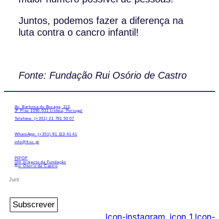
Juntos, podemos fazer a diferença na
luta contra o cancro infantil!
Fonte: Fundação Rui Osório de Castro
Av. Barbosa du Bocage, 113,
3º Piso 1050-031 Lisboa, Portugal
Telefone: (+351) 21 791 50 07
WhatsApp: (+351) 91 113 41 41
info@froc.pt
PIPOP
Um projecto da Fundação
Rui Osório de Castro
Subscrever
Icon-instagram_icon_1
Icon-