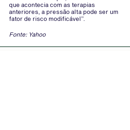
que acontecia com as terapias
anteriores, a pressão alta pode ser um
fator de risco modificável”.
Fonte: Yahoo
WhatsApp:
PIPOP
(+351) 91 113 41 41
Um projecto da Fundação Rui Osório
info@froc.pt
de Castro
Subscrever