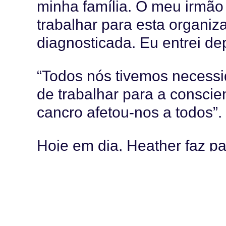
minha família. O meu irmã
trabalhar para esta organi
diagnosticada. Eu entrei dep
“Todos nós tivemos necessi
de trabalhar para a conscie
cancro afetou-nos a todos”.
Hoje em dia, Heather faz pa
inspiração? Um texto que e
descrevia a sua experiênci
infantil.