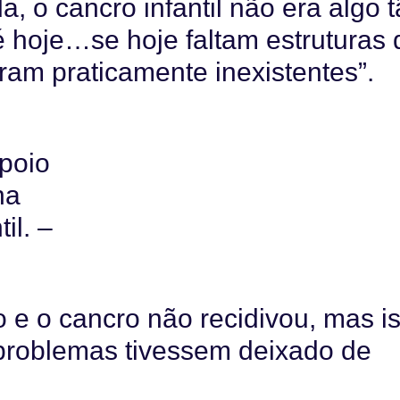
, o cancro infantil não era algo 
hoje…se hoje faltam estruturas 
eram praticamente inexistentes”.
apoio
na
il. –
 e o cancro não recidivou, mas i
 problemas tivessem deixado de