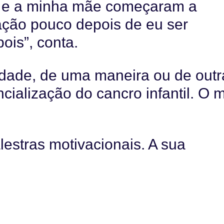
o e a minha mãe começaram a
zação pouco depois de eu ser
ois”, conta.
dade, de uma maneira ou de outr
ncialização do cancro infantil. O 
lestras motivacionais. A sua
screveu quando tinha 18 anos, o
a enquanto paciente de cancro