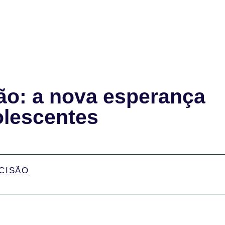
ão: a nova esperança
olescentes
CISÃO