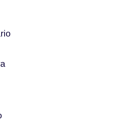
rio
ra
o