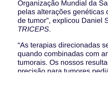
Organização Mundial da Saú
pelas alterações genéticas 
de tumor”, explicou Daniel Si
TRICEPS
.
“As terapias direcionadas s
quando combinadas com ano
tumorais. Os nossos result
precisão para tumores pedi
realidade.”
Até o momento, 84 paciente
incluindo pacientes com tu