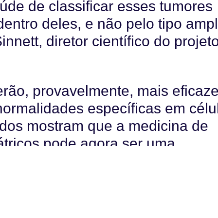
de de classificar esses tumores
dentro deles, e não pelo tipo amp
nnett, diretor científico do projet
erão, provavelmente, mais eficaz
rmalidades específicas em célu
ados mostram que a medicina de
átricos pode agora ser uma
s foram incluídos no programa,
mores hematológicos, sólidos e