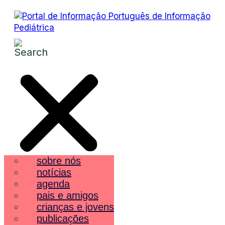
sobre nós
notícias
agenda
pais e amigos
crianças e jovens
publicações