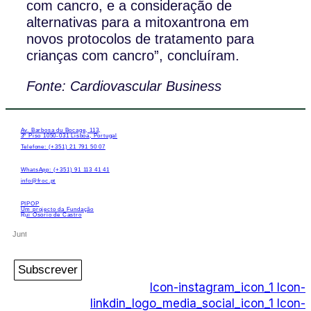
com cancro, e a consideração de
alternativas para a mitoxantrona em
novos protocolos de tratamento para
crianças com cancro”, concluíram.
Fonte: Cardiovascular Business
Av. Barbosa du Bocage, 113,
3º Piso 1050-031 Lisboa, Portugal
Telefone: (+351) 21 791 50 07
WhatsApp: (+351) 91 113 41 41
info@froc.pt
PIPOP
Um projecto da Fundação
Rui Osório de Castro
Subscrever
Icon-instagram_icon_1
Icon-
linkdin_logo_media_social_icon_1
Icon-