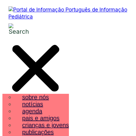
sobre nós
notícias
agenda
pais e amigos
crianças e jovens
publicações