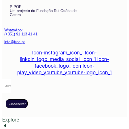
PIPOP
Um projecto da Fundação Rui Osório de
Castro
WhatsApp:
(+351) 91 113 41 41
info@froc.pt
Icon-instagram_icon_1
Icon-
linkdin_logo_media_social_icon_1
Icon-
facebook_logo_icon
Icon-
play_video_youtube_youtube-logo_icon_1
Subscrever
Explore