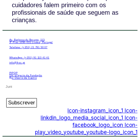
cuidadores falem primeiro com os
profissionais de saúde que seguem as
crianças.
Av. Barbosa du Bocage, 113,
3º Piso 1050-031 Lisboa, Portugal
Telefone: (+351) 21 791 50 07
WhatsApp: (+351) 91 113 41 41
info@froc.pt
PIPOP
Um projecto da Fundação
Rui Osório de Castro
Subscrever
Icon-instagram_icon_1
Icon-
linkdin_logo_media_social_icon_1
Icon-
facebook_logo_icon
Icon-
play_video_youtube_youtube-logo_icon_1