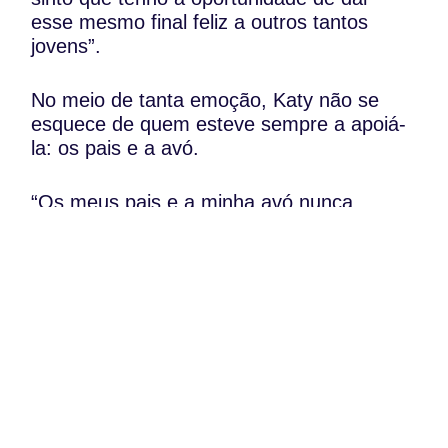
esse mesmo final feliz a outros tantos
jovens”.
No meio de tanta emoção, Katy não se
esquece de quem esteve sempre a apoiá-
la: os pais e a avó.
“Os meus pais e a minha avó nunca
saíram do meu lado. Fizeram de tudo para
que eu ficasse boa e, também por isso,
ser-lhes-ei eternamente grata”, afirmou a
sobrevivente.
WhatsApp:
PIPOP
(+351) 91 113 41 41
Um projecto da Fundação Rui Osório de
info@froc.pt
Castro