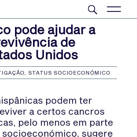
o pode ajudar a
revivência de
stados Unidos
TIGAÇÃO
,
STATUS SOCIOECONÓMICO
hispânicas podem ter
eviver a certos cancros
ncas, pelo menos em parte
s socioeconómico, sugere