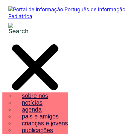
sobre nós
notícias
agenda
pais e amigos
crianças e jovens
publicações