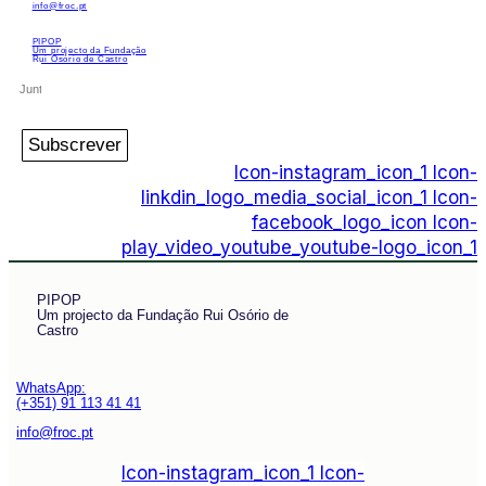
info@froc.pt
PIPOP
Um projecto da Fundação
Rui Osório de Castro
Subscrever
Icon-instagram_icon_1
Icon-
linkdin_logo_media_social_icon_1
Icon-
facebook_logo_icon
Icon-
play_video_youtube_youtube-logo_icon_1
PIPOP
Um projecto da Fundação Rui Osório de
Castro
WhatsApp:
(+351) 91 113 41 41
info@froc.pt
Icon-instagram_icon_1
Icon-