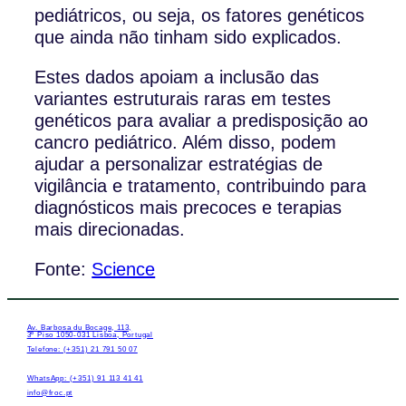
pediátricos, ou seja, os fatores genéticos
que ainda não tinham sido explicados.
Estes dados apoiam a inclusão das
variantes estruturais raras em testes
genéticos para avaliar a predisposição ao
cancro pediátrico. Além disso, podem
ajudar a personalizar estratégias de
vigilância e tratamento, contribuindo para
diagnósticos mais precoces e terapias
mais direcionadas.
Fonte:
Science
Av. Barbosa du Bocage, 113,
3º Piso 1050-031 Lisboa, Portugal
Telefone: (+351) 21 791 50 07
WhatsApp: (+351) 91 113 41 41
info@froc.pt