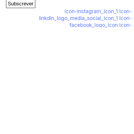
Subscrever
Icon-instagram_icon_1
Icon-
linkdin_logo_media_social_icon_1
Icon-
facebook_logo_icon
Icon-
play_video_youtube_youtube-logo_icon_1
PIPOP
Um projecto da Fundação Rui Osório de
Castro
WhatsApp:
(+351) 91 113 41 41
info@froc.pt
Icon-instagram_icon_1
Icon-
linkdin_logo_media_social_icon_1
Icon-
facebook_logo_icon
Icon-
play_video_youtube_youtube-logo_icon_1