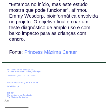
“Estamos no início, mas este estudo
mostra que pode funcionar”, afirmou
Emmy Wesdorp, bioinformática envolvida
no projeto. O objetivo final é criar um
teste diagnóstico de amplo uso e com
baixo impacto para as crianças com
cancro.
Fonte:
Princess Máxima Center
Av. Barbosa du Bocage, 113,
3º Piso 1050-031 Lisboa, Portugal
Telefone: (+351) 21 791 50 07
WhatsApp: (+351) 91 113 41 41
info@froc.pt
PIPOP
Um projecto da Fundação
Rui Osório de Castro