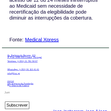
ao Medicaid sem necessidade de
recertificação da elegibilidade pode
diminuir as interrupções da cobertura.
Fonte:
Medical Xpress
Av. Barbosa du Bocage, 113,
3º Piso 1050-031 Lisboa, Portugal
Telefone: (+351) 21 791 50 07
WhatsApp: (+351) 91 113 41 41
info@froc.pt
PIPOP
Um projecto da Fundação
Rui Osório de Castro
Subscrever