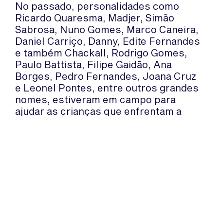
No passado, personalidades como
Ricardo Quaresma, Madjer, Simão
Sabrosa, Nuno Gomes, Marco Caneira,
Daniel Carriço, Danny, Edite Fernandes
e também Chackall, Rodrigo Gomes,
Paulo Battista, Filipe Gaidão, Ana
Borges, Pedro Fernandes, Joana Cruz
e Leonel Pontes, entre outros grandes
nomes, estiveram em campo para
ajudar as crianças que enfrentam a
doença com força e esperança.
Fonte: Liga Portuguesa Contra o
Cancro
WhatsApp:
PIPOP
(+351) 91 113 41 41
Um projecto da Fundação Rui Osório
info@froc.pt
de Castro