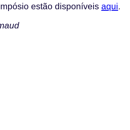
impósio estão disponíveis
aqui
.
imaud