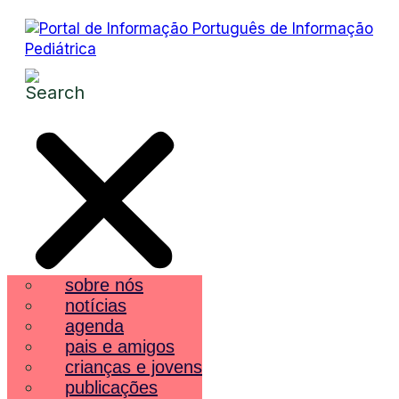
sobre nós
notícias
agenda
pais e amigos
crianças e jovens
publicações