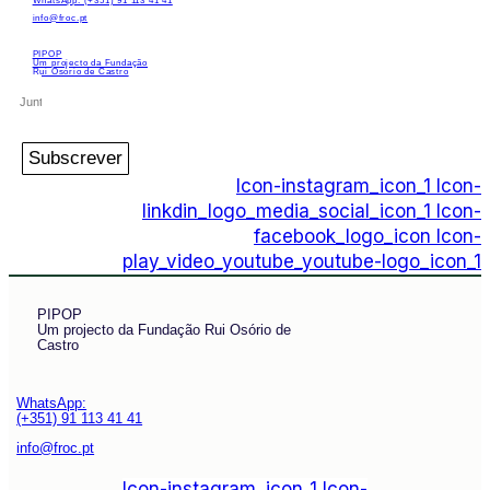
WhatsApp: (+351) 91 113 41 41
info@froc.pt
PIPOP
Um projecto da Fundação
Rui Osório de Castro
Subscrever
Icon-instagram_icon_1
Icon-
linkdin_logo_media_social_icon_1
Icon-
facebook_logo_icon
Icon-
play_video_youtube_youtube-logo_icon_1
PIPOP
Um projecto da Fundação Rui Osório de
Castro
WhatsApp:
(+351) 91 113 41 41
info@froc.pt
Icon-instagram_icon_1
Icon-