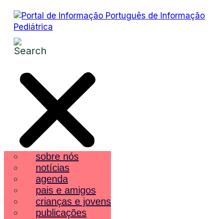
sobre nós
notícias
agenda
pais e amigos
crianças e jovens
publicações