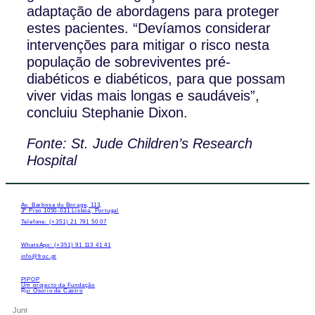
adaptação de abordagens para proteger
estes pacientes. “Devíamos considerar
intervenções para mitigar o risco nesta
população de sobreviventes pré-
diabéticos e diabéticos, para que possam
viver vidas mais longas e saudáveis”,
concluiu Stephanie Dixon.
Fonte: St. Jude Children’s Research
Hospital
Av. Barbosa du Bocage, 113,
3º Piso 1050-031 Lisboa, Portugal
Telefone: (+351) 21 791 50 07
WhatsApp: (+351) 91 113 41 41
info@froc.pt
PIPOP
Um projecto da Fundação
Rui Osório de Castro